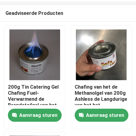
Geadviseerde Producten
200g Tin Catering Gel
Chafing van het de
Chafing Fuel-
Methanolgel van 200g
Thuis
Verwarmend de
Ashless de Langdurige
Brandstofgel van het
van het het
Ethylalcohol Kokend
Verwarmingstoestelgel
Aanvraag sturen
Aanvraag sturen
Over ons
Voedsel
van het
Brandstofvoedsel
Brander van de de
Contacten
Brandstofschotel