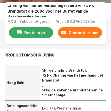
Chafing van het de Methanolgel van 3Hr 72 Pk
Brandstof die 200g voor het Buffet van de
Hotelcatering koken
MOQ：Behoor tot gevaarlijk product, is MOQ één 20ft container
Prijs：$ 0.275-0.295/pc
Beste prijs
Contacteer ons
PRODUCTOMSCHRIJVING
3Hr gelchafing Brandstof
,
72 Pk Chafing van het methanolgel
Brandstof
Hoog licht:
,
200g de kokende brandstof van he
t methanolgel
Betalingsconditie
L/C, T/T, Western Union
s