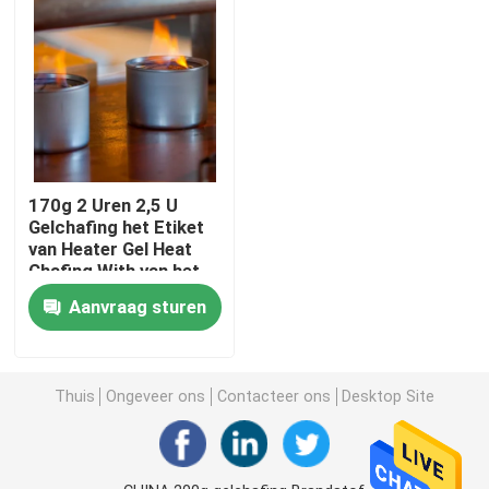
Producten
Biologisch afbreekbaar Beschikbaar Vaatwerk
Biologisch afbreekbaar Bagassevaatwerk
170g 2 Uren 2,5 U
Gelchafing het Etiket
van Heater Gel Heat
Composteerbaar Partijvaatwerk
Chafing With van het
Brandstofbuffet
Aanvraag sturen
Maïszetmeelvaatwerk
Thuis
Ongeveer ons
Contacteer ons
Desktop Site
beschikbare document koppen
Wiekchafing Brandstof