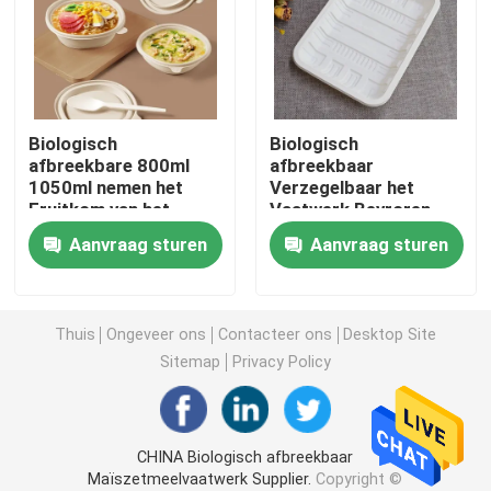
Maïszetmeelvaatwerk
beschikbare document koppen
Biologisch
Biologisch
afbreekbare 800ml
afbreekbaar
1050ml nemen het
Verzegelbaar het
Wiekchafing Brandstof
Fruitkom van het
Vaatwerk Bevroren
Containersmaïszetmeel
Voedsel Tray
Aanvraag sturen
Aanvraag sturen
met Deksel
Container 150mm van
Gelchafing Brandstof
het Vleesmaïszetmeel
Document het Drinken Stro
Thuis
Ongeveer ons
Contacteer ons
Desktop Site
Sitemap
Privacy Policy
Pvc klampt zich Omslag vast
CHINA Biologisch afbreekbaar
Composteerbaar CPLA-Bestek
Maïszetmeelvaatwerk Supplier.
Copyright ©