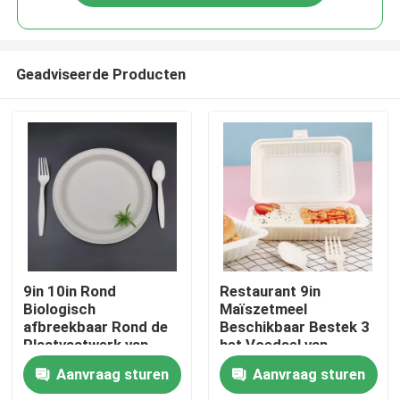
Geadviseerde Producten
Huis
9in 10in Rond
Restaurant 9in
Biologisch
Maïszetmeel
afbreekbaar Rond de
Beschikbaar Bestek 3
Producten
Plaatvaatwerk van
het Voedsel van
Maïszetmeel
Compartimentenclamshell
Aanvraag sturen
Aanvraag sturen
Beschikbaar Platen
Verpakking
Ongeveer ons