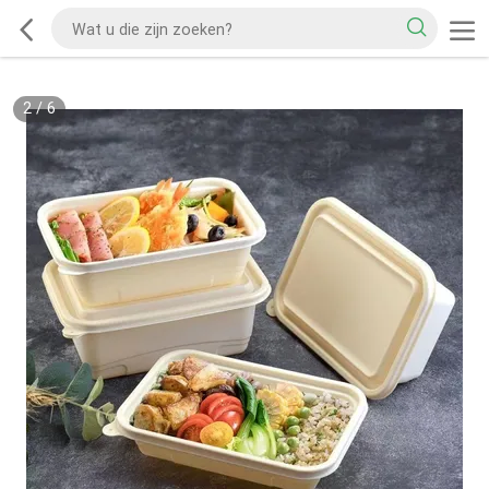
2
/
6